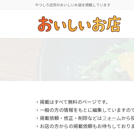
コ
ナ
やつしろ近郊のおいしいお店を掲載しています
ン
ビ
テ
ゲ
ン
ー
ツ
シ
へ
ョ
ス
ン
キ
に
ッ
移
プ
動
・掲載はすべて無料のページです。
・一般の方の情報をもとに編集していますの
・掲載依頼・修正・削除などは
フォーム
から
・お店の方からの掲載依頼もお待ちしており