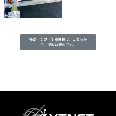
掲載・変更・削除依頼は、こちらか
ら。掲載は無料です。
カ
ラ
ム