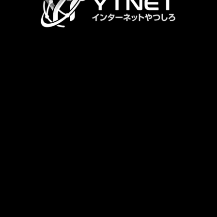
リ
ン
ク