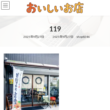
コ
ナ
ン
ビ
テ
ゲ
ン
ー
ツ
シ
119
へ
ョ
ス
ン
キ
に
最
2025年9月27日
2025年9月27日
shop8246
終
ッ
移
更
新
プ
動
日
時
: