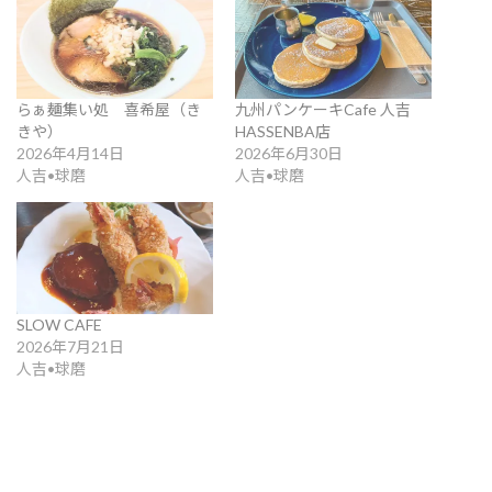
らぁ麺集い処 喜希屋（き
九州パンケーキCafe 人吉
きや）
HASSENBA店
2026年4月14日
2026年6月30日
人吉•球磨
人吉•球磨
SLOW CAFE
2026年7月21日
人吉•球磨