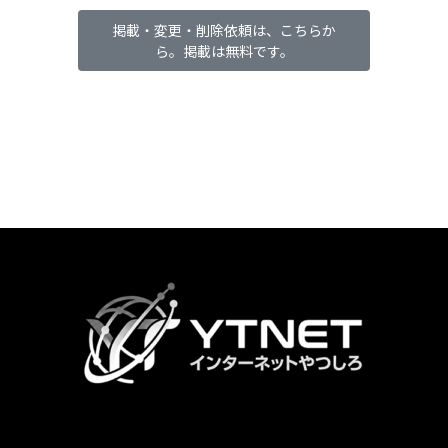
掲載・変更・削除依頼は、こちらか
ら。掲載は無料です。
カ
ラ
ム
リ
ン
ク