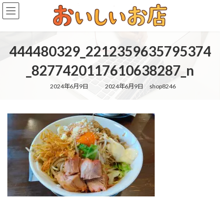
コ
ナ
ン
ビ
テ
ゲ
ン
ー
ツ
シ
444480329_2212359635795374
へ
ョ
ス
ン
_8277420117610638287_n
キ
に
ッ
移
最
2024年6月9日
2024年6月9日
shop8246
終
プ
動
更
新
日
時
: