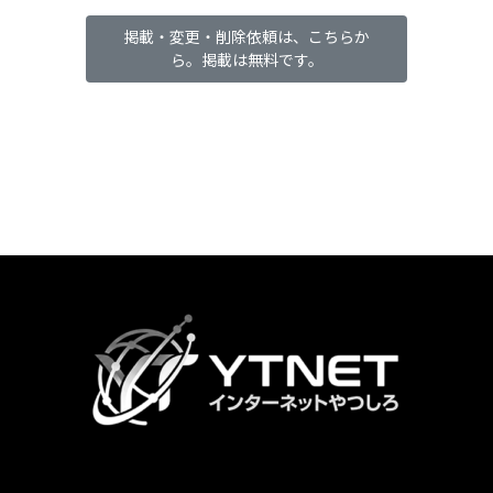
掲載・変更・削除依頼は、こちらか
ら。掲載は無料です。
カ
ラ
ム
リ
ン
ク