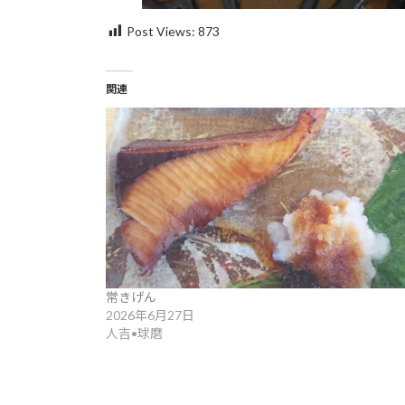
Post Views:
873
関連
常きげん
2026年6月27日
人吉•球磨