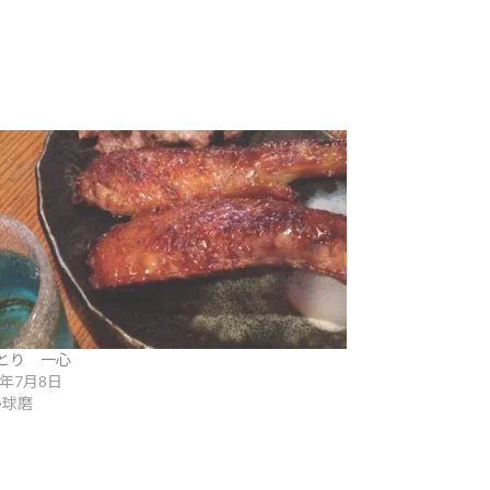
とり 一心
6年7月8日
•球磨