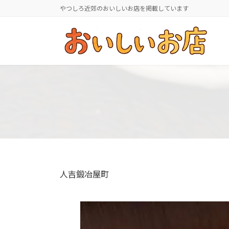
コ
ナ
やつしろ近郊のおいしいお店を掲載しています
ン
ビ
テ
ゲ
ン
ー
ツ
シ
へ
ョ
ス
ン
キ
に
ッ
移
プ
動
人吉鍛冶屋町