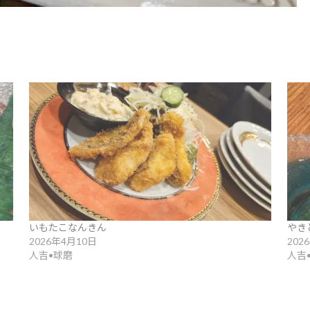
いもたこなんきん
やき
2026年4月10日
202
人吉•球磨
人吉