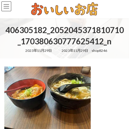
コ
ナ
ン
ビ
テ
ゲ
ン
ー
ツ
シ
406305182_2052045371810710
へ
ョ
ス
ン
_170380630777625412_n
キ
に
ッ
移
最
2023年11月29日
2023年11月29日
shop8246
終
プ
動
更
新
日
時
: