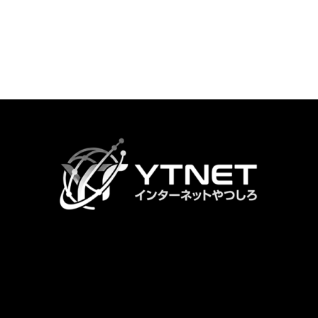
カ
ラ
ム
リ
ン
ク