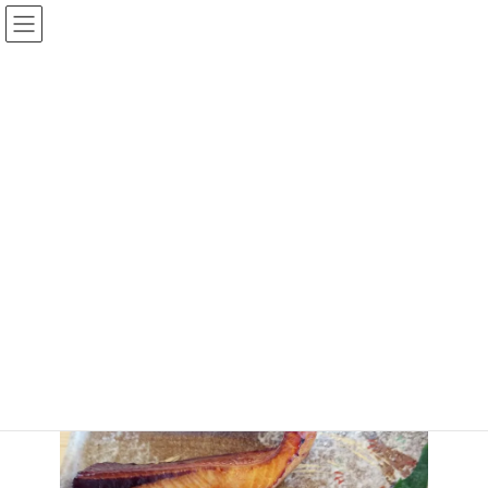
コ
ナ
ン
ビ
テ
ゲ
ン
ー
ツ
シ
へ
ョ
常きげん
ス
ン
キ
に
ッ
移
プ
動
人吉市鍛冶屋町