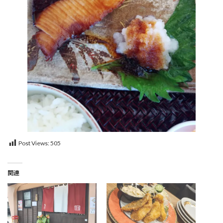
Post Views:
505
関連