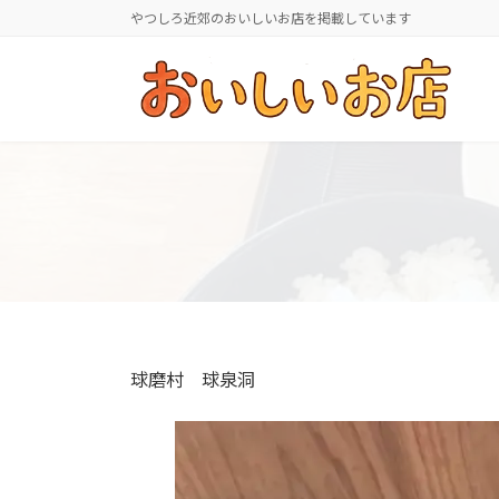
コ
ナ
やつしろ近郊のおいしいお店を掲載しています
ン
ビ
テ
ゲ
ン
ー
ツ
シ
へ
ョ
ス
ン
キ
に
ッ
移
プ
動
球磨村 球泉洞