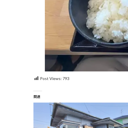
Post Views:
793
関連