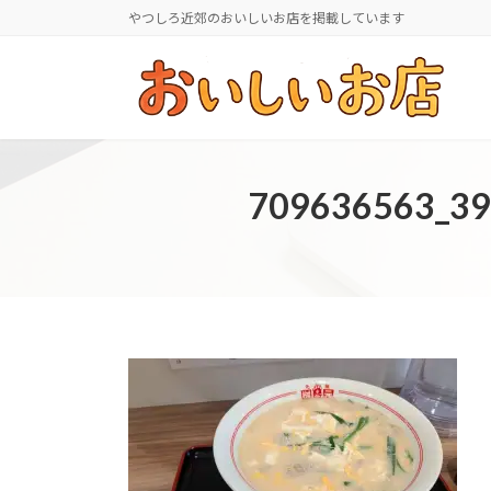
コ
ナ
やつしろ近郊のおいしいお店を掲載しています
ン
ビ
テ
ゲ
ン
ー
ツ
シ
へ
ョ
ス
ン
709636563_3
キ
に
ッ
移
プ
動