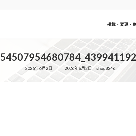
掲載・変更・
954507954680784_439941192
最
2026年6月2日
2026年6月2日
shop8246
終
更
新
日
時
: