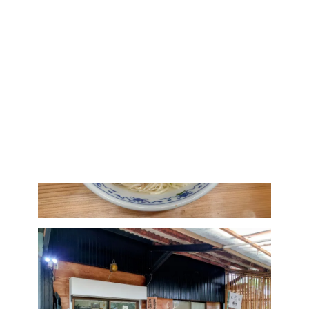
【最寄の駅・（バス停）】くま川鉄道 　多良木駅から車で5分
【その他】要予約、トイレ有、景色良好、素泊まり可