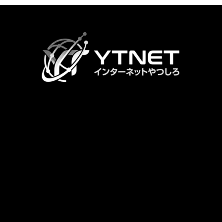
カ
ラ
ム
リ
ン
ク