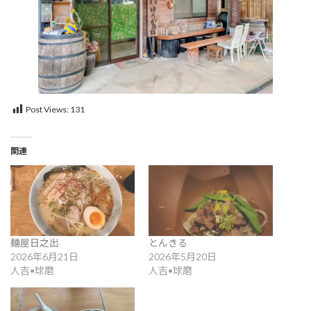
Post Views:
131
関連
麺屋日之出
とんきる
2026年6月21日
2026年5月20日
人吉•球磨
人吉•球磨