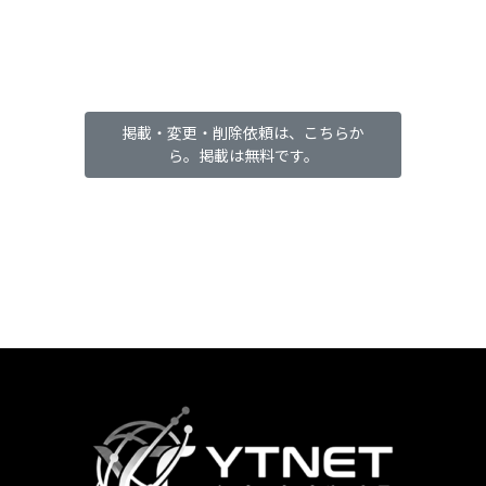
掲載・変更・削除依頼は、こちらか
ら。掲載は無料です。
カ
ラ
ム
リ
ン