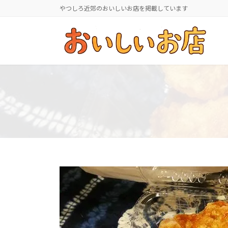
コ
ナ
やつしろ近郊のおいしいお店を掲載しています
ン
ビ
テ
ゲ
ン
ー
ツ
シ
へ
ョ
ス
ン
キ
に
ッ
移
プ
動