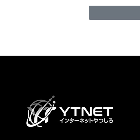
カ
ラ
ム
リ
ン
ク