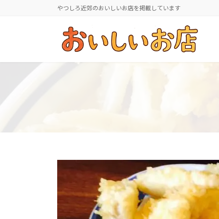
コ
ナ
やつしろ近郊のおいしいお店を掲載しています
ン
ビ
テ
ゲ
ン
ー
ツ
シ
へ
ョ
ス
ン
キ
に
ッ
移
プ
動