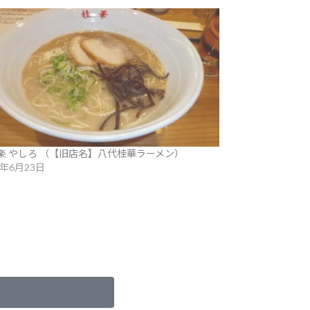
楽 やしろ （【旧店名】八代桂華ラーメン）
6年6月23日