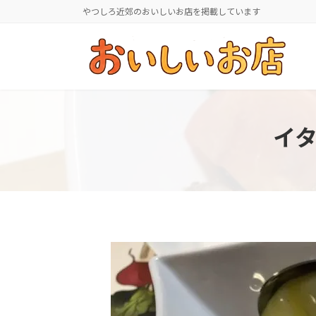
コ
ナ
やつしろ近郊のおいしいお店を掲載しています
ン
ビ
テ
ゲ
ン
ー
ツ
シ
へ
ョ
ス
ン
キ
に
イタ
ッ
移
プ
動