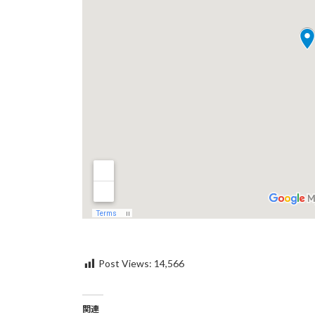
Post Views:
14,566
関連