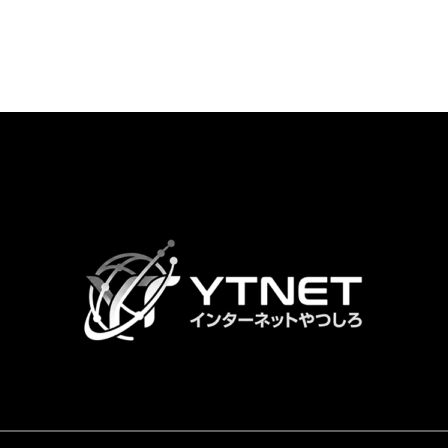
カ
ラ
ム
リ
ン
ク