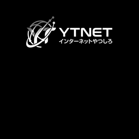
カ
ラ
ム
リ
ン
ク