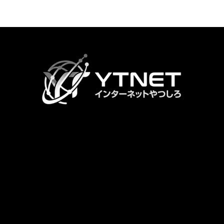
カ
ラ
ム
リ
ン
ク