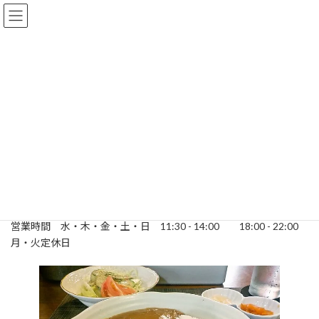
コ
ナ
ン
ビ
テ
ゲ
ン
ー
ツ
シ
へ
ョ
そよ風茶房 游
ス
ン
キ
に
ッ
移
プ
動
予約・お問い合わせ 0965-65-5555
住所 熊本県八代市麦島東町2-1
営業時間 水・木・金・土・日 11:30 - 14:00 18:00 - 22:00
月・火定休日