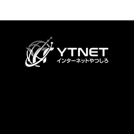
カ
ラ
ム
リ
ン
ク