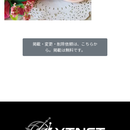
掲載・変更・削除依頼は、こちらか
ら。掲載は無料です。
カ
ラ
ム