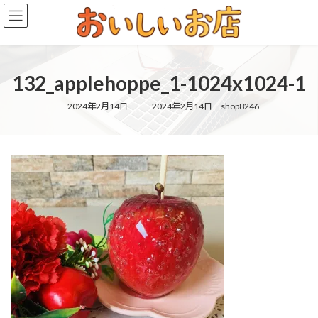
コ
ナ
ン
ビ
テ
ゲ
ン
ー
ツ
シ
132_applehoppe_1-1024x1024-1
へ
ョ
ス
ン
キ
に
最
2024年2月14日
2024年2月14日
shop8246
終
ッ
移
更
新
プ
動
日
時
: