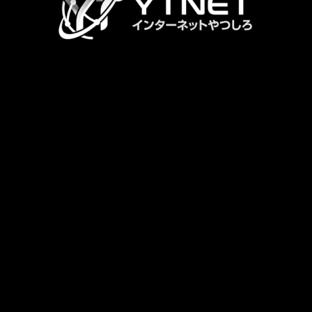
リ
ン
ク