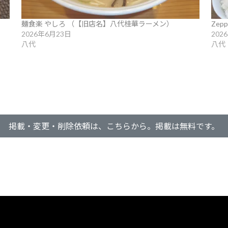
麺食楽 やしろ （【旧店名】八代桂華ラーメン）
Zepp
2026年6月23日
202
八代
八代
掲載・変更・削除依頼は、こちらから。掲載は無料です。