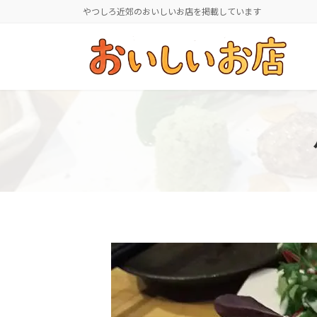
コ
ナ
やつしろ近郊のおいしいお店を掲載しています
ン
ビ
テ
ゲ
ン
ー
ツ
シ
へ
ョ
ス
ン
キ
に
ッ
移
プ
動