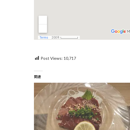
Post Views:
10,717
関連