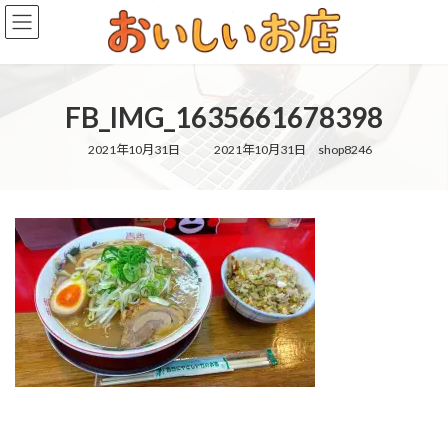
コ
ナ
ン
ビ
テ
ゲ
ン
ー
ツ
シ
FB_IMG_1635661678398
へ
ョ
ス
ン
キ
に
最
2021年10月31日
2021年10月31日
shop8246
終
ッ
移
更
新
プ
動
日
時
: