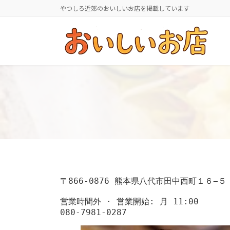
コ
ナ
やつしろ近郊のおいしいお店を掲載しています
ン
ビ
テ
ゲ
ン
ー
ツ
シ
へ
ョ
ス
ン
キ
に
ッ
移
プ
動
〒866-0876 熊本県八代市田中西町１６−５

営業時間外 ⋅ 営業開始: 月 11:00

080-7981-0287