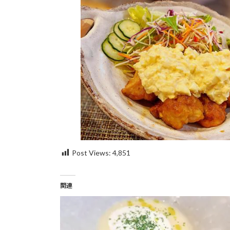
Post Views:
4,851
関連