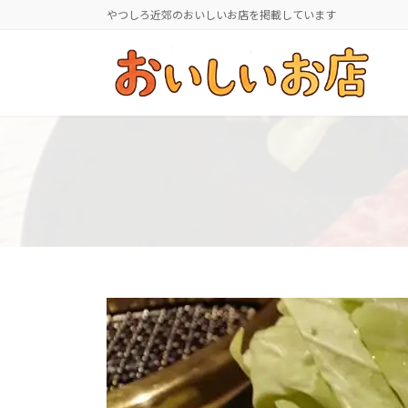
コ
ナ
やつしろ近郊のおいしいお店を掲載しています
ン
ビ
テ
ゲ
ン
ー
ツ
シ
へ
ョ
ス
ン
キ
に
ッ
移
プ
動