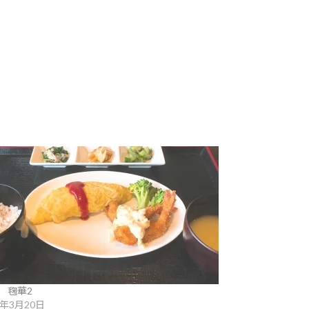
e 毱華2
6年3月20日