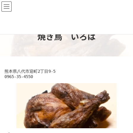
コ
ナ
ン
ビ
テ
ゲ
ン
ー
ツ
シ
へ
ョ
焼き鳥 いろは
ス
ン
キ
に
ッ
移
プ
動
熊本県八代市迎町2丁目9-5

0965-35-4550