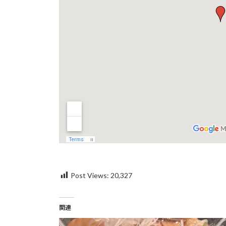
Post Views:
20,327
関連