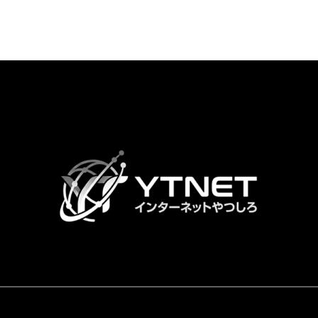
カ
ラ
ム
リ
ン
ク