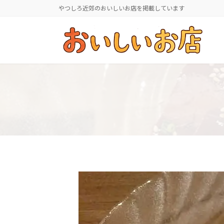
コ
ナ
やつしろ近郊のおいしいお店を掲載しています
ン
ビ
テ
ゲ
ン
ー
ツ
シ
へ
ョ
ス
ン
キ
に
ッ
移
プ
動