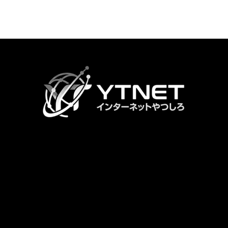
カ
ラ
ム
リ
ン
ク