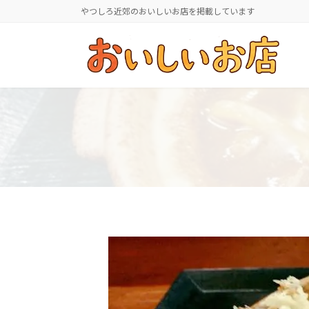
コ
ナ
やつしろ近郊のおいしいお店を掲載しています
ン
ビ
テ
ゲ
ン
ー
ツ
シ
へ
ョ
ス
ン
キ
に
ッ
移
プ
動