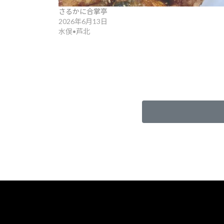
さるかに合掌亭
2026年6月13日
水俣•芦北