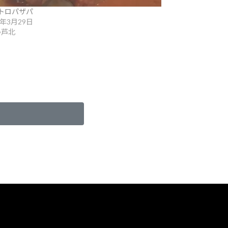
トロパザパ
6年3月29日
•芦北