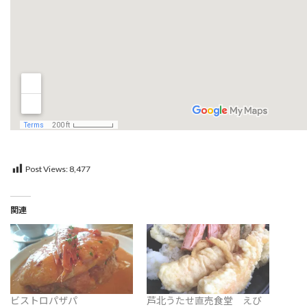
Post Views:
8,477
関連
ビストロパザパ
芦北うたせ直売食堂 えび