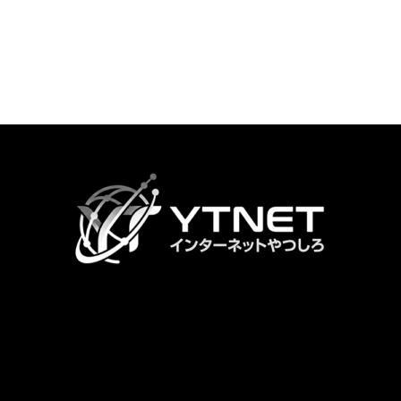
カ
ラ
ム
リ
ン
ク