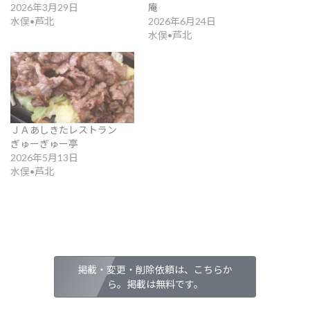
2026年3月29日
庵
水俣•芦北
2026年6月24日
水俣•芦北
ＪＡあしきたレストラン
ぎゅーぎゅー亭
2026年5月13日
水俣•芦北
掲載・変更・削除依頼は、こちらか
ら。掲載は無料です。