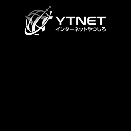
カ
ラ
ム
リ
ン
ク