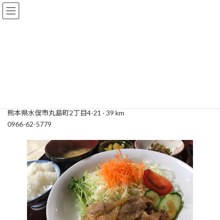
コ
ナ
ン
ビ
テ
ゲ
ン
ー
ツ
シ
へ
ョ
民家れすとらん大山
ス
ン
キ
に
ッ
移
プ
動
熊本県水俣市丸島町2丁目4-21 · 39 km
0966-62-5779