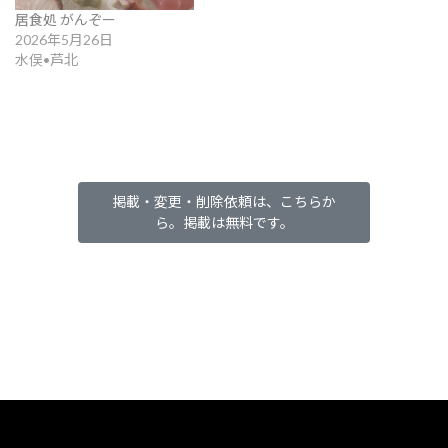
居食処 がんぞー
2026年5月26日
水俣•芦北
掲載・変更・削除依頼は、こちらか
ら。掲載は無料です。
カ