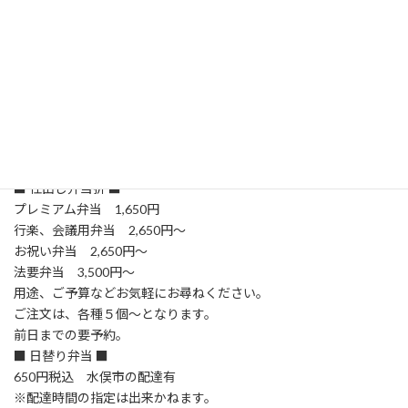
コース料理(5,500円税込～)
【オードブル、仕出し等の特別弁当】
■ オードブル ■ ※１台より注文可
梅 7,500円
亀 9,500円
鶴 13,500円
金額に応じて、食材のグレードなどが異なります。
食材の確保がございますので、前日までの要予約となります。
■ 仕出し弁当折 ■
プレミアム弁当 1,650円
行楽、会議用弁当 2,650円～
お祝い弁当 2,650円～
法要弁当 3,500円～
用途、ご予算などお気軽にお尋ねください。
ご注文は、各種５個～となります。
前日までの要予約。
■ 日替り弁当 ■
650円税込 水俣市の配達有
※配達時間の指定は出来かねます。