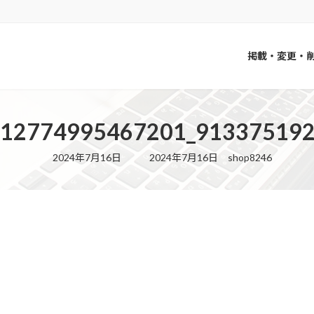
掲載・変更・
812774995467201_913375192
最
2024年7月16日
2024年7月16日
shop8246
終
更
新
日
時
: