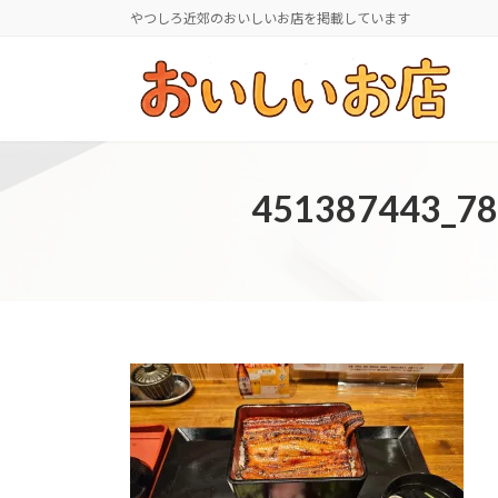
コ
ナ
やつしろ近郊のおいしいお店を掲載しています
ン
ビ
テ
ゲ
ン
ー
ツ
シ
へ
ョ
ス
ン
451387443_7
キ
に
ッ
移
プ
動