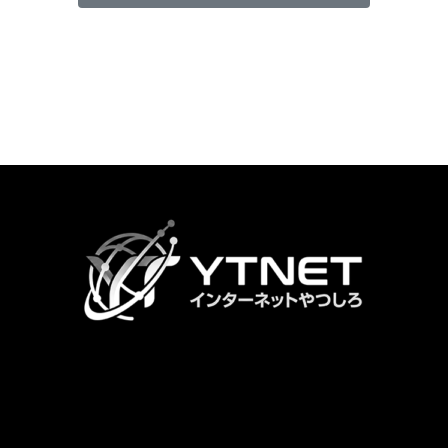
カ
ラ
ム
リ
ン
ク