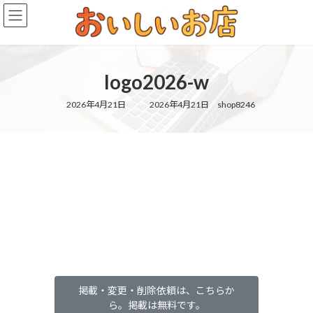
コ
ナ
ン
ビ
テ
ゲ
ン
ー
ツ
シ
logo2026-w
へ
ョ
ス
ン
キ
に
最
2026年4月21日
2026年4月21日
shop8246
終
ッ
移
更
新
プ
動
日
時
:
掲載・変更・削除依頼は、こちらか
ら。掲載は無料です。