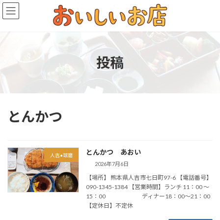
コ
ナ
ン
ビ
テ
ゲ
ン
ー
ツ
シ
へ
ョ
投稿
ス
ン
キ
に
ッ
移
プ
動
とんかつ
とんかつ あおい
人吉•球磨
2026年7月6日
【場所】 熊本県人吉市七日町97-6 【電話番号】
090-1345-1384 【営業時間】ランチ 11：00 ～
15：00 ディナー18：00～21：00
【定休日】不定休