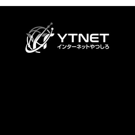
カ
ラ
ム
リ
ン
ク