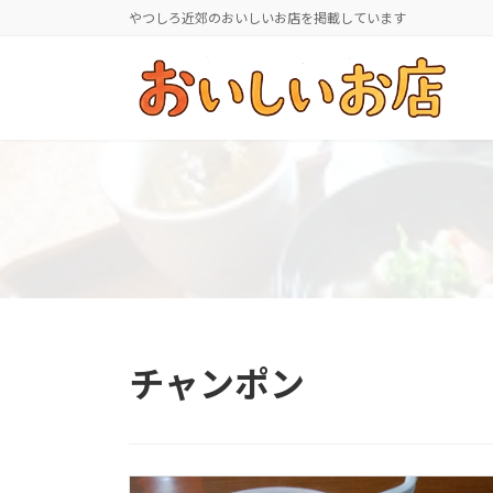
コ
ナ
やつしろ近郊のおいしいお店を掲載しています
ン
ビ
テ
ゲ
ン
ー
ツ
シ
へ
ョ
ス
ン
キ
に
ッ
移
プ
動
チャンポン