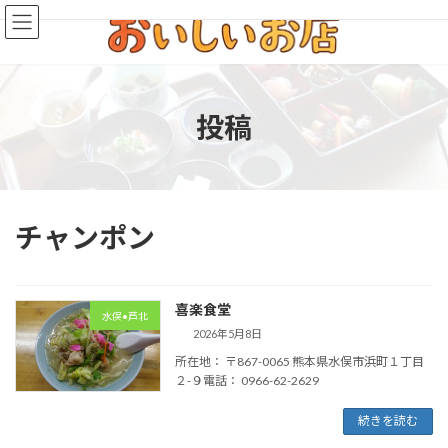
コ
ナ
ン
ビ
テ
ゲ
ン
ー
ツ
シ
へ
ョ
投稿
ス
ン
キ
に
ッ
移
プ
動
チャンポン
喜楽食堂
水俣•芦北
2026年5月8日
所在地： 〒867-0065 熊本県水俣市浜町１丁目
２-９電話： 0966-62-2629
続きを読む