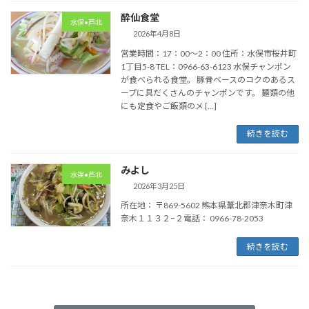
酔仙食堂
水俣•芦北
2026年4月8日
営業時間：17：00～2：00 住所：水俣市桜井町
1丁目5-8 TEL：0966-63-6123 水俣チャンポン
が食べられる食堂。 豚骨ベースのコクのあるス
ープに具だくさんのチャンポンです。 麺類の他
にも定食やご飯類のメ […]
続きを読む
みよし
水俣•芦北
2026年3月25日
所在地： 〒869-5602 熊本県葦北郡津奈木町津
奈木１１３２−２電話： 0966-78-2053
続きを読む